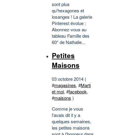
sont plus
qu'hexagones et
losanges ! La galerie
Pinterest évolue :
Abonnez-vous au
tableau Famille des
60° de Nathalie...
Petites
Maisons
03 octobre 2014 (
#
magasines
, #
Marti
et moi
, #
facebook
,
#
maisons
)
Comme je vous
l'avais dit il y a
quelques semaines,
les petites maisons
sont à l'honneur dans