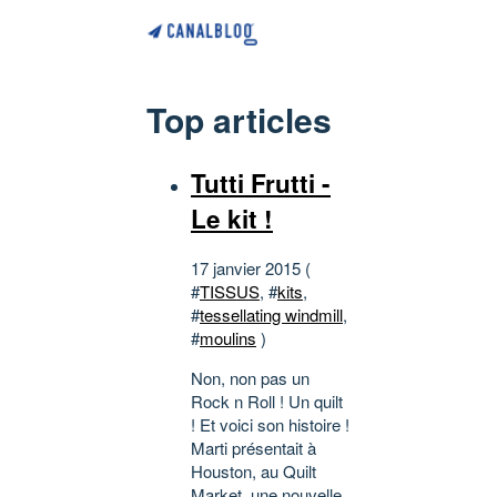
Top articles
Tutti Frutti -
Le kit !
17 janvier 2015 (
#
TISSUS
, #
kits
,
#
tessellating windmill
,
#
moulins
)
Non, non pas un
Rock n Roll ! Un quilt
! Et voici son histoire !
Marti présentait à
Houston, au Quilt
Market, une nouvelle