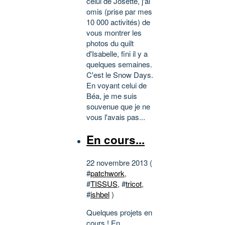
celui de Josette, j'ai
omis (prise par mes
10 000 activités) de
vous montrer les
photos du quilt
d'Isabelle, fini il y a
quelques semaines.
C'est le Snow Days.
En voyant celui de
Béa, je me suis
souvenue que je ne
vous l'avais pas...
En cours...
22 novembre 2013 (
#
patchwork
,
#
TISSUS
, #
tricot
,
#
ishbel
)
Quelques projets en
cours ! En