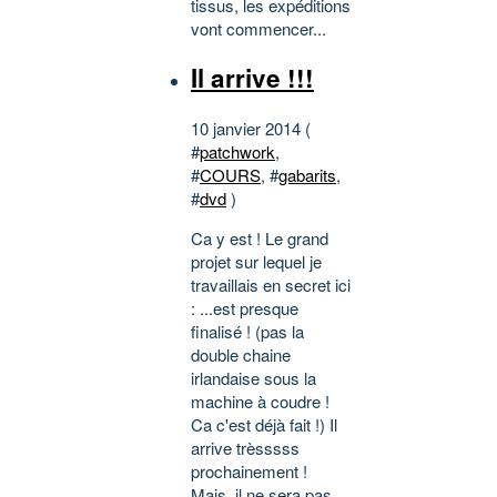
tissus, les expéditions
vont commencer...
Il arrive !!!
10 janvier 2014 (
#
patchwork
,
#
COURS
, #
gabarits
,
#
dvd
)
Ca y est ! Le grand
projet sur lequel je
travaillais en secret ici
: ...est presque
finalisé ! (pas la
double chaine
irlandaise sous la
machine à coudre !
Ca c'est déjà fait !) Il
arrive trèsssss
prochainement !
Mais, il ne sera pas