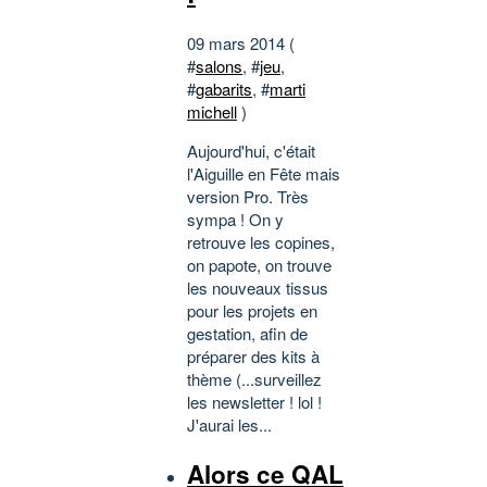
09 mars 2014 (
#
salons
, #
jeu
,
#
gabarits
, #
marti
michell
)
Aujourd'hui, c'était
l'Aiguille en Fête mais
version Pro. Très
sympa ! On y
retrouve les copines,
on papote, on trouve
les nouveaux tissus
pour les projets en
gestation, afin de
préparer des kits à
thème (...surveillez
les newsletter ! lol !
J'aurai les...
Alors ce QAL