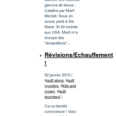
gamme de tissus :
Catalina par Marti
Michell. Nous en
avons parlé à Ste
Marie. Si tôt rentrée
aux USA, Marti m'a
envoyé des
"échantillons"...
Révisions/Echauffement
!
02 janvier 2015 (
#
quilt along
, #
quilt
mystère
, #
kite and
crown
, #
quilt
tournesol
)
Ca va bientôt
commencer ! Voici