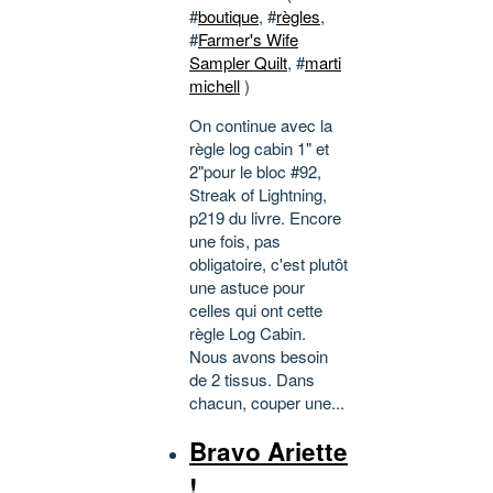
#
boutique
, #
règles
,
#
Farmer's Wife
Sampler Quilt
, #
marti
michell
)
On continue avec la
règle log cabin 1" et
2"pour le bloc #92,
Streak of Lightning,
p219 du livre. Encore
une fois, pas
obligatoire, c'est plutôt
une astuce pour
celles qui ont cette
règle Log Cabin.
Nous avons besoin
de 2 tissus. Dans
chacun, couper une...
Bravo Ariette
!