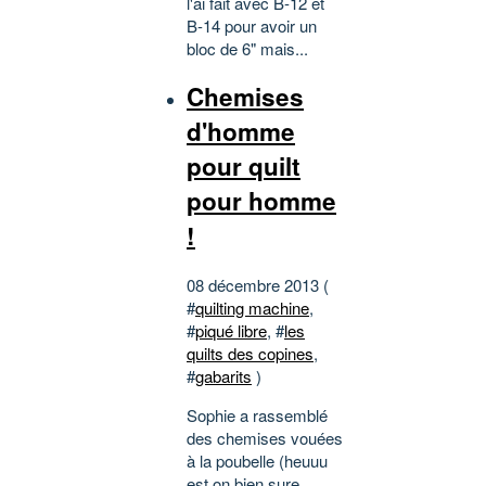
l'ai fait avec B-12 et
B-14 pour avoir un
bloc de 6" mais...
Chemises
d'homme
pour quilt
pour homme
!
08 décembre 2013 (
#
quilting machine
,
#
piqué libre
, #
les
quilts des copines
,
#
gabarits
)
Sophie a rassemblé
des chemises vouées
à la poubelle (heuuu
est on bien sure