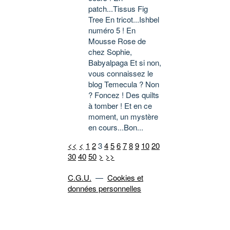
patch...Tissus Fig
Tree En tricot...Ishbel
numéro 5 ! En
Mousse Rose de
chez Sophie,
Babyalpaga Et si non,
vous connaissez le
blog Temecula ? Non
? Foncez ! Des quilts
à tomber ! Et en ce
moment, un mystère
en cours...Bon...
<<
<
1
2
3
4
5
6
7
8
9
10
20
30
40
50
>
>>
C.G.U.
—
Cookies et
données personnelles