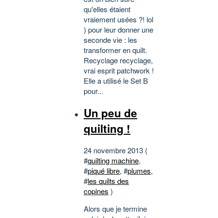
qu'elles étaient
vraiement usées ?! lol
) pour leur donner une
seconde vie : les
transformer en quilt.
Recyclage recyclage,
vrai esprit patchwork !
Elle a utilisé le Set B
pour...
Un peu de
quilting !
24 novembre 2013 (
#
quilting machine
,
#
piqué libre
, #
plumes
,
#
les quilts des
copines
)
Alors que je termine