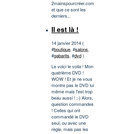
2mainspourcréer.com
et que ce sont les
derniers...
Il est là !
14 janvier 2014 (
#
boutique
, #
salons
,
#
gabarits
, #
dvd
)
Le voici le voila ! Mon
quatrième DVD !
WOW ! Et je ne vous
montre pas le DVD lui
même mais l'est trop
beau aussi ! ;-) Alors,
question commandes
! Celles qui ont
commandé le DVD
seul, ou avec une
règle, mais pas les